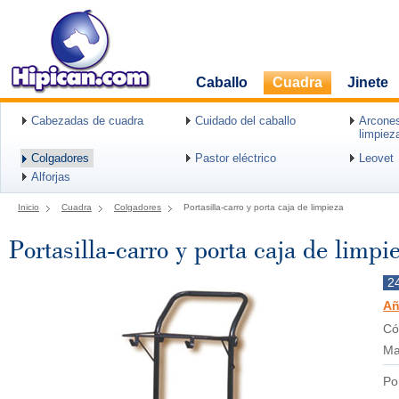
Caballo
Cuadra
Jinete
Cabezadas de cuadra
Cuidado del caballo
Arcones
limpiez
Colgadores
Pastor eléctrico
Leovet
Alforjas
Inicio
Cuadra
Colgadores
Portasilla-carro y porta caja de limpieza
Portasilla-carro y porta caja de limpi
2
Añ
Có
Ma
Po