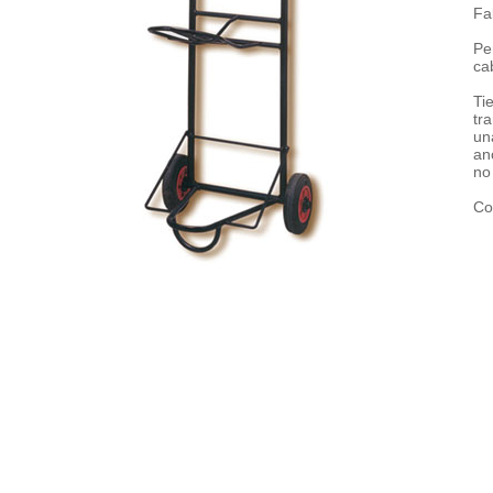
Fa
Pe
ca
Ti
tr
un
an
no 
Co