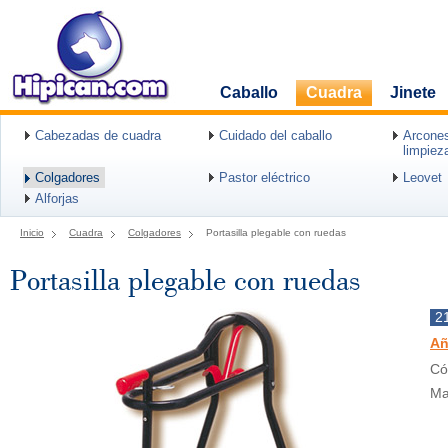
Caballo
Cuadra
Jinete
Cabezadas de cuadra
Cuidado del caballo
Arcones
limpiez
Colgadores
Pastor eléctrico
Leovet
Alforjas
Inicio
Cuadra
Colgadores
Portasilla plegable con ruedas
Portasilla plegable con ruedas
2
Añ
Có
Ma