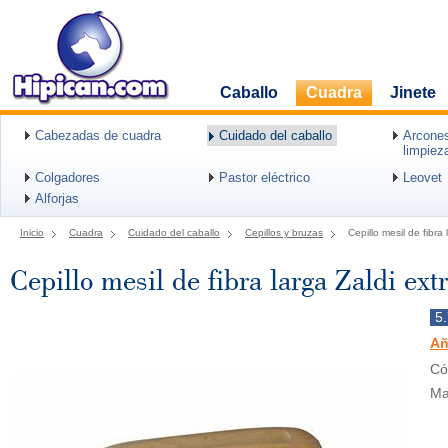
Caballo
Cuadra
Jinete
Cabezadas de cuadra
Cuidado del caballo
Arcones
limpiez
Colgadores
Pastor eléctrico
Leovet
Alforjas
Inicio
Cuadra
Cuidado del caballo
Cepillos y bruzas
Cepillo mesil de fibra 
Cepillo mesil de fibra larga Zaldi ext
5
Añ
Có
Ma