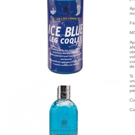
Ap
mo
Fá
MO
Ap
af
ob
vo
co
de
Si
un
as
pie
Co
Co