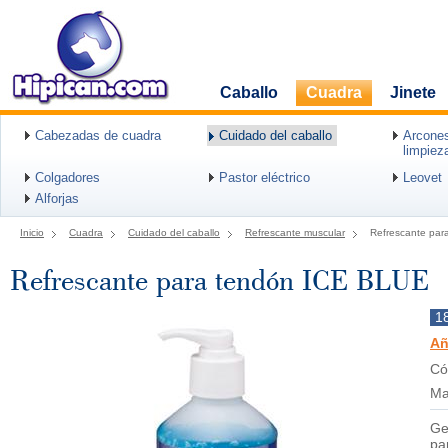
Caballo
Cuadra
Jinete
Cabezadas de cuadra
Cuidado del caballo
Arcones
limpiez
Colgadores
Pastor eléctrico
Leovet
Alforjas
Inicio
Cuadra
Cuidado del caballo
Refrescante muscular
Refrescante par
Refrescante para tendón ICE BLUE
1
Añ
Có
Ma
Ge
pa