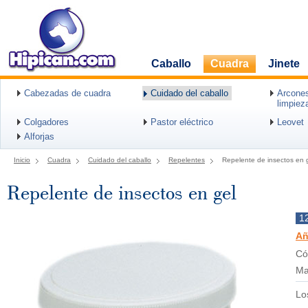
Caballo
Cuadra
Jinete
Cabezadas de cuadra
Cuidado del caballo
Arcones
limpiez
Colgadores
Pastor eléctrico
Leovet
Alforjas
Inicio
Cuadra
Cuidado del caballo
Repelentes
Repelente de insectos en 
Repelente de insectos en gel
1
Añ
Có
Ma
Lo