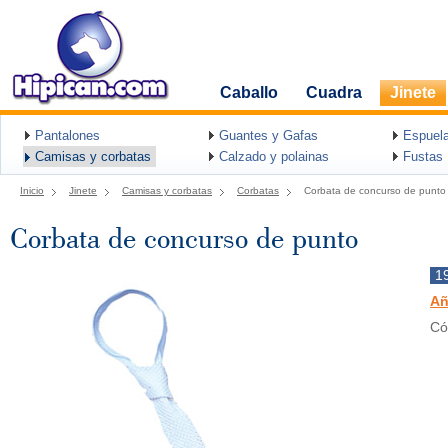
Caballo
Cuadra
Jinete
Pantalones
Guantes y Gafas
Espuel
Camisas y corbatas
Calzado y polainas
Fustas
Inicio
Jinete
Camisas y corbatas
Corbatas
Corbata de concurso de punto
Corbata de concurso de punto
1
Añ
Có