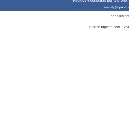
Pedidos y consultas por teléfono /
isabel@hipican
Todos los pre
© 2026 hipican.com |
Avi