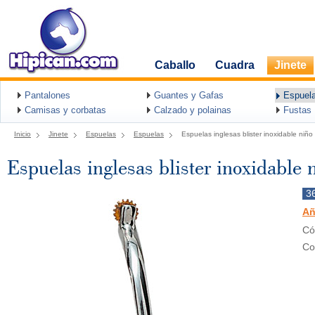
Caballo
Cuadra
Jinete
Pantalones
Guantes y Gafas
Espuel
Camisas y corbatas
Calzado y polainas
Fustas
Inicio
Jinete
Espuelas
Espuelas
Espuelas inglesas blister inoxidable niño
Espuelas inglesas blister inoxidable 
3
Añ
Có
Co