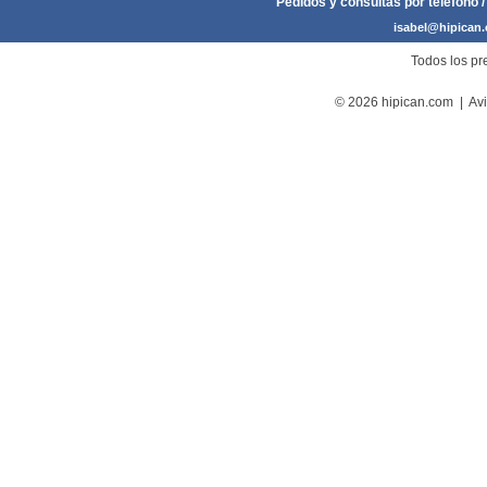
Pedidos y consultas por teléfono /
isabel@hipican
Todos los pre
© 2026 hipican.com |
Avi