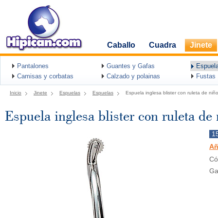
Caballo
Cuadra
Jinete
Pantalones
Guantes y Gafas
Espuel
Camisas y corbatas
Calzado y polainas
Fustas
Inicio
Jinete
Espuelas
Espuelas
Espuela inglesa blister con ruleta de niñ
Espuela inglesa blister con ruleta de
1
Añ
Có
Ga