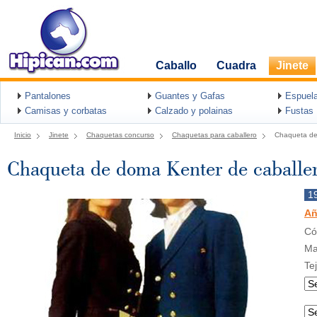
Caballo
Cuadra
Jinete
Pantalones
Guantes y Gafas
Espuel
Camisas y corbatas
Calzado y polainas
Fustas
Inicio
Jinete
Chaquetas concurso
Chaquetas para caballero
Chaqueta de
Chaqueta de doma Kenter de caballe
1
Añ
Có
Ma
Tej