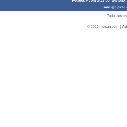
Pedidos y consultas por teléfono /
isabel@hipican
Todos los pre
© 2026 hipican.com |
Avi