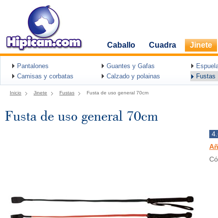
Caballo
Cuadra
Jinete
Pantalones
Guantes y Gafas
Espuel
Camisas y corbatas
Calzado y polainas
Fustas
Inicio
Jinete
Fustas
Fusta de uso general 70cm
Fusta de uso general 70cm
4
Añ
Có