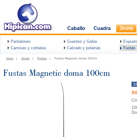
Caballo
Cuadra
Jinete
Pantalones
Guantes y Gafas
Espuel
Camisas y corbatas
Calzado y polainas
Fustas
Inicio
Jinete
Fustas
Fustas Magnetic doma 100cm
Fustas Magnetic doma 100cm
1
Añ
Có
10
D