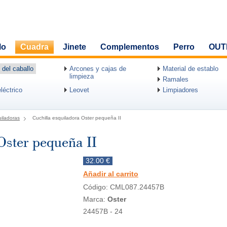
lo
Cuadra
Jinete
Complementos
Perro
OUT
 del caballo
Arcones y cajas de
Material de establo
limpieza
Ramales
léctrico
Leovet
Limpiadores
iladoras
Cuchilla esquiladora Oster pequeña II
Oster pequeña II
32.00 €
Añadir al carrito
Código: CML087.24457B
Marca:
Oster
24457B - 24