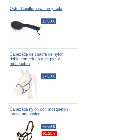
Oster Cepillo para crin y cola
15.00 €
Cabezada de cuadra de nylon
doble con refuerzo de pvc y
mosqueton
27.00 €
Cabezada nylon con mosquetón
lateral antipánico
72.00 €
61.20 €