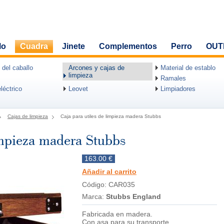
lo
Cuadra
Jinete
Complementos
Perro
OUT
 del caballo
Arcones y cajas de
Material de establo
limpieza
Ramales
léctrico
Leovet
Limpiadores
Cajas de limpieza
Caja para utiles de limpieza madera Stubbs
impieza madera Stubbs
163.00 €
Añadir al carrito
Código: CAR035
Marca:
Stubbs England
Fabricada en madera.
Con asa para su transporte.