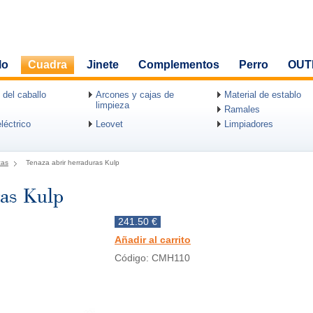
lo
Cuadra
Jinete
Complementos
Perro
OUT
 del caballo
Arcones y cajas de
Material de establo
limpieza
Ramales
léctrico
Leovet
Limpiadores
zas
Tenaza abrir herraduras Kulp
ras Kulp
241.50 €
Añadir al carrito
Código: CMH110