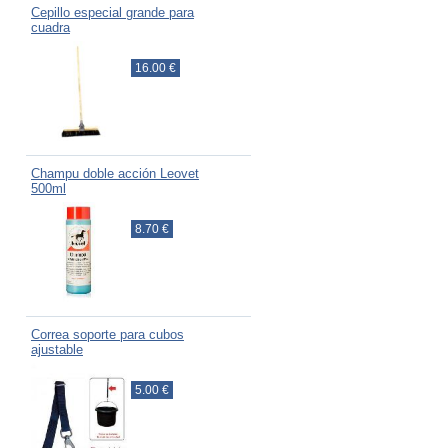
Cepillo especial grande para
cuadra
16.00 €
Champu doble acción Leovet
500ml
8.70 €
Correa soporte para cubos
ajustable
5.00 €