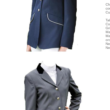
Ch
co
Cu
Ta
Co
Gri
Ma
Ma
or
Ne
Ne