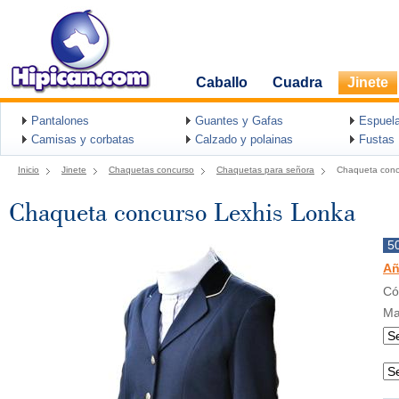
Caballo
Cuadra
Jinete
Pantalones
Guantes y Gafas
Espuel
Camisas y corbatas
Calzado y polainas
Fustas
Inicio
Jinete
Chaquetas concurso
Chaquetas para señora
Chaqueta conc
Chaqueta concurso Lexhis Lonka
5
Añ
Có
Ma