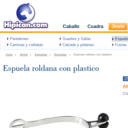
Caballo
Cuadra
Jinete
Pantalones
Guantes y Gafas
Espuel
Camisas y corbatas
Calzado y polainas
Fustas
Inicio
Jinete
Espuelas
Espuelas
Espuela roldana con plastico
Espuela roldana con plastico
2
Añ
Có