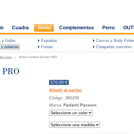
lo
Cuadra
Jinete
Complementos
Perro
OUT
 y Gafas
Espuelas
Cascos y Body Protec
 y polainas
Fustas
Chaquetas concurso
de cuero
Botas Parlanti Denver PRO
er PRO
570.00 €
Añadir al carrito
Código: JB0299
Marca:
Parlanti Passion