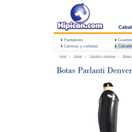
Cabal
Pantalones
Guantes
Camisas y corbatas
Calzado
Inicio
Jinete
Calzado y polainas
Botas 
Botas Parlanti Denv