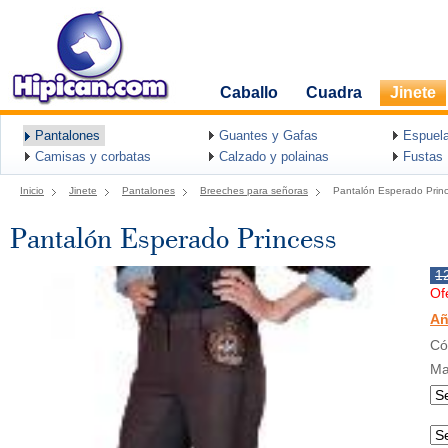
Caballo
Cuadra
Jinete
Pantalones
Guantes y Gafas
Espuel
Camisas y corbatas
Calzado y polainas
Fustas
Inicio
Jinete
Pantalones
Breeches para señoras
Pantalón Esperado Prin
Pantalón Esperado Princess
1
Of
Añ
Có
Ma