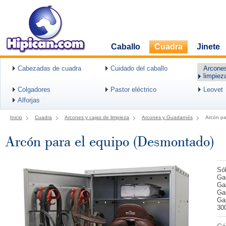
Caballo
Cuadra
Jinete
Cabezadas de cuadra
Cuidado del caballo
Arcones
limpiez
Colgadores
Pastor eléctrico
Leovet
Alforjas
Inicio
Cuadra
Arcones y cajas de limpieza
Arcones y Guadarnés
Arcón pa
Arcón para el equipo (Desmontado)
Sól
Ga
Gas
Ga
Gas
30