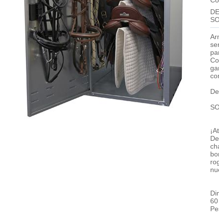
Có
D
SO
Ar
se
pa
Co
ga
co
De
SO
¡A
De
ch
bo
ro
nu
Di
60
Pe