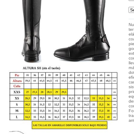
Nu
te
el
co
pi
go
e
co
ll
má
do
ef
ca
si
pr
e
de
co
Fo
tr
an