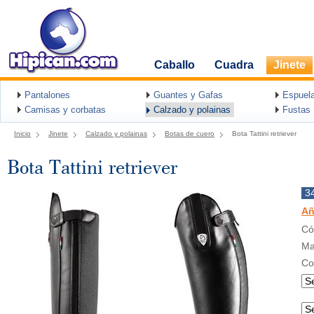
Caballo
Cuadra
Jinete
Pantalones
Guantes y Gafas
Espuel
Camisas y corbatas
Calzado y polainas
Fustas
Inicio
Jinete
Calzado y polainas
Botas de cuero
Bota Tattini retriever
Bota Tattini retriever
3
Añ
Có
Ma
Co