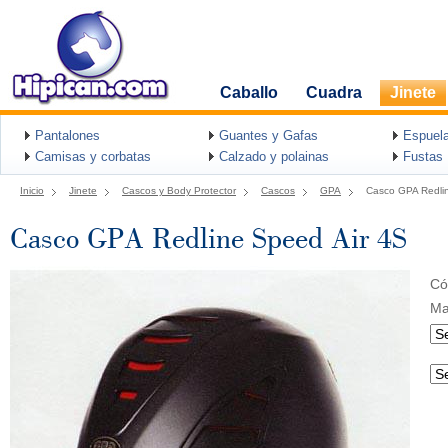
Caballo
Cuadra
Jinete
Pantalones
Guantes y Gafas
Espuel
Camisas y corbatas
Calzado y polainas
Fustas
Inicio
Jinete
Cascos y Body Protector
Cascos
GPA
Casco GPA Redli
Casco GPA Redline Speed Air 4S
Có
Ma