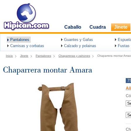
Caballo
Cuadra
Jinete
Pantalones
Guantes y Gafas
Espuel
Camisas y corbatas
Calzado y polainas
Fustas
Inicio
Jinete
Pantalones
Chaparreras y zahones
Chaparrera montar Amar
Chaparrera montar Amara
7
Añ
Có
Ch