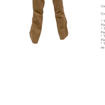
Ci
Co
* 
Pi
* 
Pi
* 
Pi
* 
de