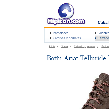
Cabal
Pantalones
Guantes
Camisas y corbatas
Calzado
Inicio
Jinete
Calzado y polainas
Botine
Botín Ariat Telluride