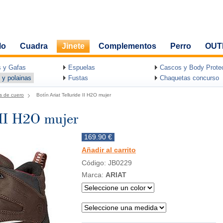
lo
Cuadra
Jinete
Complementos
Perro
OUT
 y Gafas
Espuelas
Cascos y Body Protec
 y polainas
Fustas
Chaquetas concurso
s de cuero
Botín Ariat Telluride II H2O mujer
 II H2O mujer
169.90 €
Añadir al carrito
Código: JB0229
Marca:
ARIAT