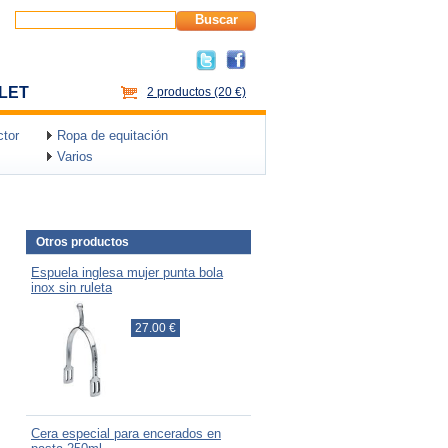
Buscar
LET
2 productos
(20 €)
tor
Ropa de equitación
Varios
Otros productos
Espuela inglesa mujer punta bola
inox sin ruleta
27.00 €
Cera especial para encerados en