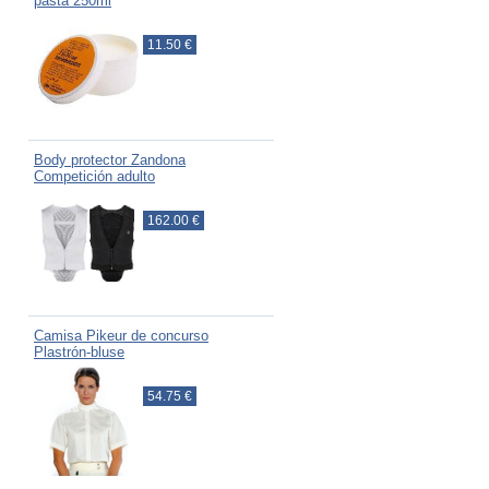
pasta 250ml
11.50 €
Body protector Zandona
Competición adulto
162.00 €
Camisa Pikeur de concurso
Plastrón-bluse
54.75 €