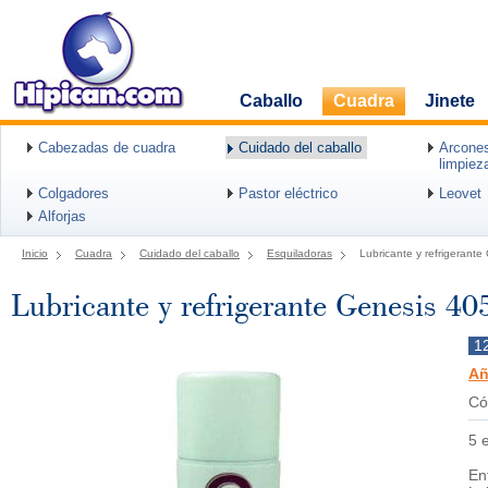
Caballo
Cuadra
Jinete
Cabezadas de cuadra
Cuidado del caballo
Arcones
limpiez
Colgadores
Pastor eléctrico
Leovet
Alforjas
Inicio
Cuadra
Cuidado del caballo
Esquiladoras
Lubricante y refrigerante
Lubricante y refrigerante Genesis 40
1
Añ
Có
5 
En