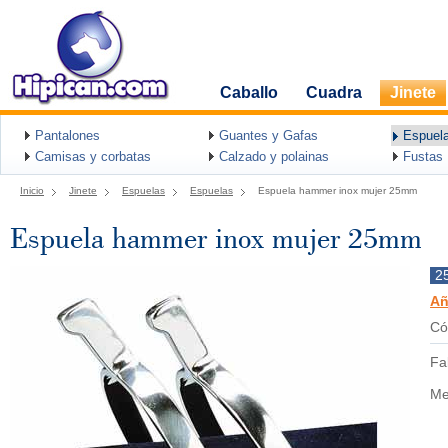
Caballo
Cuadra
Jinete
Pantalones
Guantes y Gafas
Espuel
Camisas y corbatas
Calzado y polainas
Fustas
Inicio
Jinete
Espuelas
Espuelas
Espuela hammer inox mujer 25mm
Espuela hammer inox mujer 25mm
2
Añ
Có
Fa
Me