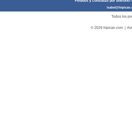
Pedidos y consultas por teléfono /
isabel@hipican
Todos los pre
© 2026 hipican.com |
Avi