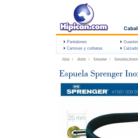
Cabal
Pantalones
Guantes
Camisas y corbatas
Calzado
Inicio
Jinete
Espuelas
Espuelas Spren
Espuela Sprenger In