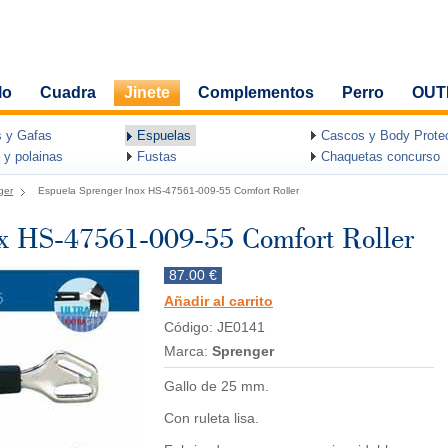
lo
Cuadra
Jinete
Complementos
Perro
OUT
 y Gafas
Espuelas
Cascos y Body Protec
 y polainas
Fustas
Chaquetas concurso
ger
Espuela Sprenger Inox HS-47561-009-55 Comfort Roller
ox HS-47561-009-55 Comfort Roller
87.00 €
Añadir al carrito
Código: JE0141
Marca:
Sprenger
Gallo de 25 mm.
Con ruleta lisa.