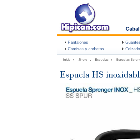
Cabal
Pantalones
Guantes
Camisas y corbatas
Calzado
Inicio
Jinete
Espuelas
Espuelas Spren
Espuela HS inoxidab