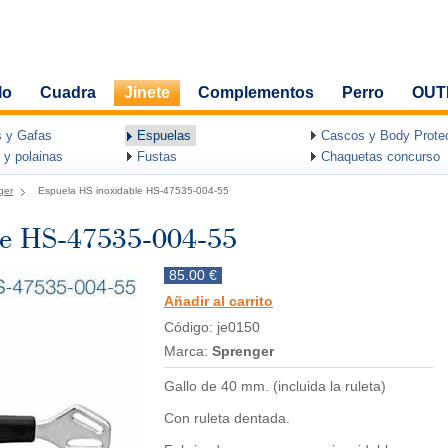
lo
Cuadra
Jinete
Complementos
Perro
OUT
 y Gafas
Espuelas
Cascos y Body Protec
 y polainas
Fustas
Chaquetas concurso
ger
Espuela HS inoxidable HS-47535-004-55
le HS-47535-004-55
85.00 €
Añadir al carrito
Código: je0150
Marca:
Sprenger
Gallo de 40 mm. (incluida la ruleta)
Con ruleta dentada.