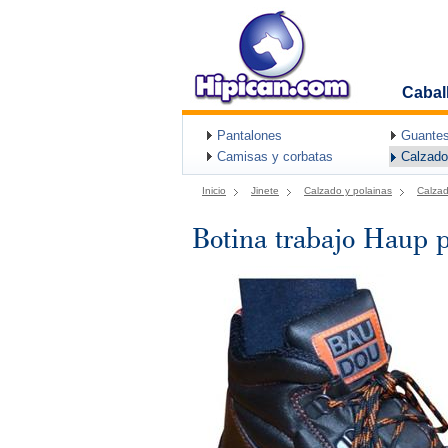
Cabal
Pantalones
Guantes
Camisas y corbatas
Calzado
Inicio
Jinete
Calzado y polainas
Calza
Botina trabajo Haup p