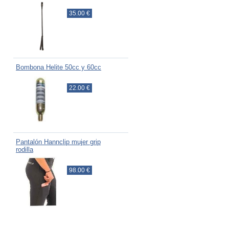
35.00 €
Bombona Helite 50cc y 60cc
22.00 €
Pantalón Hannclip mujer grip
rodilla
98.00 €