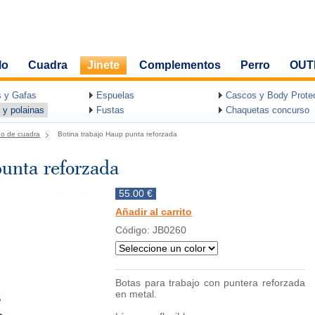
lo
Cuadra
Jinete
Complementos
Perro
OUT
 y Gafas
Espuelas
Cascos y Body Protec
 y polainas
Fustas
Chaquetas concurso
do de cuadra
Botina trabajo Haup punta reforzada
unta reforzada
55.00 €
Añadir al carrito
Código: JB0260
Botas para trabajo con puntera reforzada
en metal.