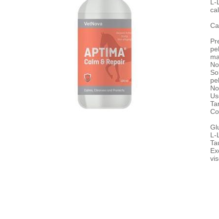
L-
ca
Ca
Pr
pe
ma
No
So
pel
No
Us
Ta
Co
Gl
L-
Ta
Ex
vi