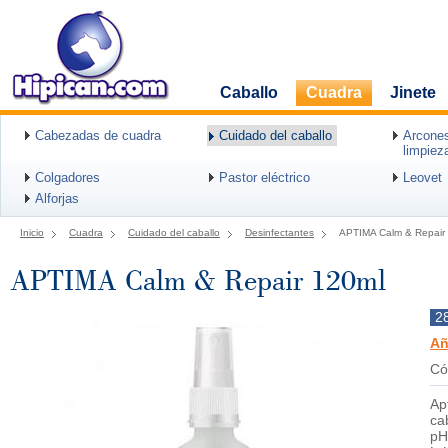
Caballo
Cuadra
Jinete
Cabezadas de cuadra
Cuidado del caballo
Arcones
limpiez
Colgadores
Pastor eléctrico
Leovet
Alforjas
Inicio
Cuadra
Cuidado del caballo
Desinfectantes
APTIMA Calm & Repair
APTIMA Calm & Repair 120ml
2
Añ
Có
Ap
ca
pH