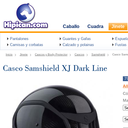
Caballo
Cuadra
Jinete
Pantalones
Guantes y Gafas
Espuel
Camisas y corbatas
Calzado y polainas
Fustas
Inicio
Jinete
Cascos y Body Protector
Cascos
Samshield
Casco Sams
Casco Samshield XJ Dark Line
7
Añ
Có
Ma