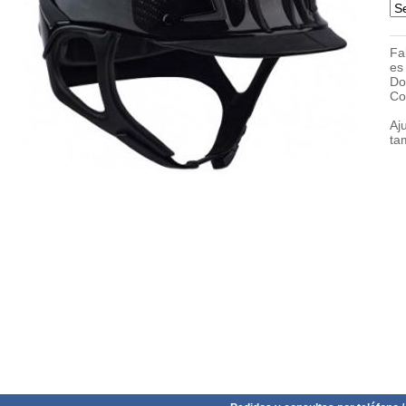
Fa
es
Do
Co
Aj
ta