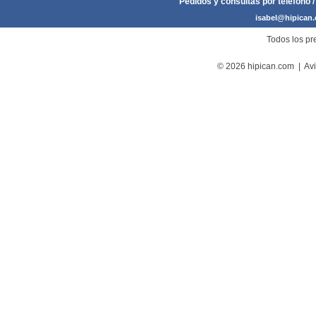
Pedidos y consultas por teléfono /
isabel@hipican
Todos los pre
© 2026 hipican.com |
Avi