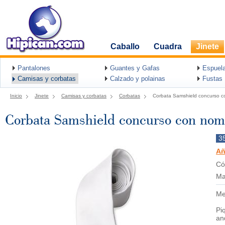
Caballo
Cuadra
Jinete
Pantalones
Guantes y Gafas
Espuel
Camisas y corbatas
Calzado y polainas
Fustas
Inicio
Jinete
Camisas y corbatas
Corbatas
Corbata Samshield concurso 
Corbata Samshield concurso con nom
3
Añ
Có
Ma
Me
Pi
an