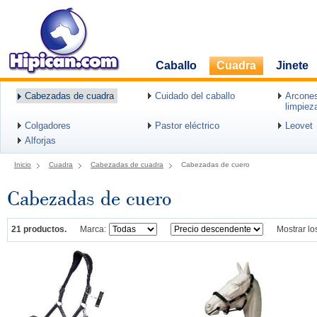
Caballo
Cuadra
Jinete
Cabezadas de cuadra
Cuidado del caballo
Arcones
limpiez
Colgadores
Pastor eléctrico
Leovet
Alforjas
Inicio
Cuadra
Cabezadas de cuadra
Cabezadas de cuero
Cabezadas de cuero
21 productos.
Marca:
Mostrar lo