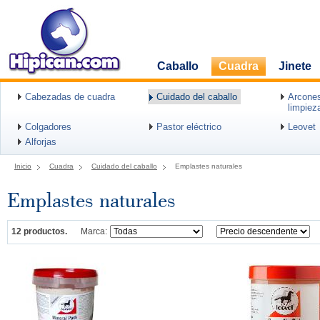
Caballo
Cuadra
Jinete
Cabezadas de cuadra
Cuidado del caballo
Arcones
limpiez
Colgadores
Pastor eléctrico
Leovet
Alforjas
Inicio
Cuadra
Cuidado del caballo
Emplastes naturales
Emplastes naturales
12 productos.
Marca: