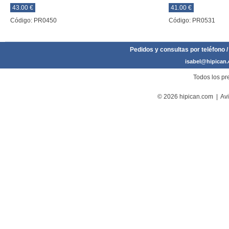
43.00 €
41.00 €
Código: PR0450
Código: PR0531
Pedidos y consultas por teléfono /
isabel@hipican
Todos los pre
© 2026 hipican.com |
Avi