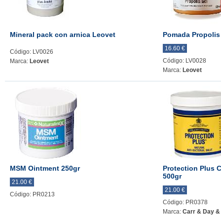
Mineral pack con arnica Leovet
Pomada Propolis
16.60 €
Código: LV0026
Código: LV0028
Marca:
Leovet
Marca:
Leovet
MSM Ointment 250gr
Protection Plus C
500gr
21.00 €
21.00 €
Código: PR0213
Código: PR0378
Marca:
Carr & Day &