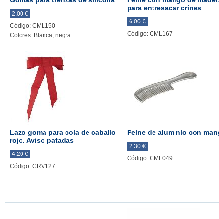
Gomas para trenzas de silicona
Peine con mango de mader
para entresacar crines
2.00 €
6.00 €
Código: CML150
Código: CML167
Colores: Blanca, negra
Lazo goma para cola de caballo
Peine de aluminio con man
rojo. Aviso patadas
2.30 €
4.20 €
Código: CML049
Código: CRV127