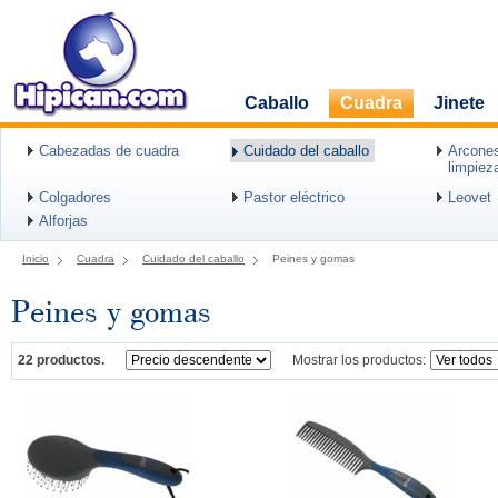
Caballo
Cuadra
Jinete
Cabezadas de cuadra
Cuidado del caballo
Arcones
limpiez
Colgadores
Pastor eléctrico
Leovet
Alforjas
Inicio
Cuadra
Cuidado del caballo
Peines y gomas
Peines y gomas
22 productos.
Mostrar los productos: