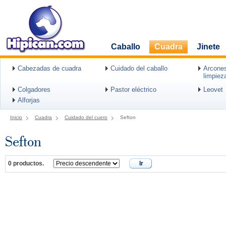
Caballo
Cuadra
Jinete
Cabezadas de cuadra
Cuidado del caballo
Arcones
limpiez
Colgadores
Pastor eléctrico
Leovet
Alforjas
Inicio
Cuadra
Cuidado del cuero
Sefton
Sefton
0 productos.
Ir