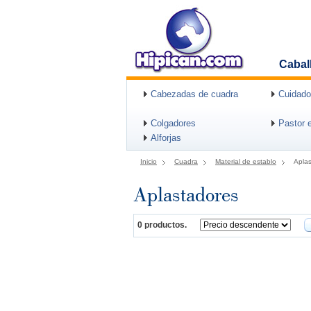
Cabal
Cabezadas de cuadra
Cuidado
Colgadores
Pastor e
Alforjas
Inicio
Cuadra
Material de establo
Apla
Aplastadores
0 productos.