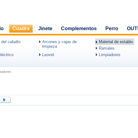
lo
Cuadra
Jinete
Complementos
Perro
OUT
 del caballo
Arcones y cajas de
Material de establo
limpieza
Ramales
léctrico
Leovet
Limpiadores
stadores
Ir