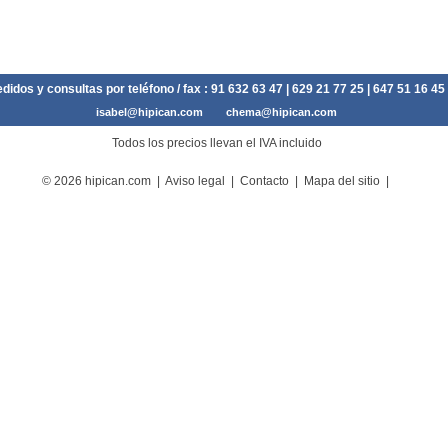
didos y consultas por teléfono / fax :
91 632 63 47
| 629 21 77 25 | 647 51 16 45
isabel@hipican.com
chema@hipican.com
Todos los precios llevan el IVA incluido
© 2026 hipican.com |
Aviso legal
|
Contacto
|
Mapa del sitio
|