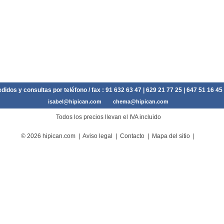
didos y consultas por teléfono / fax :
91 632 63 47
| 629 21 77 25 | 647 51 16 45
isabel@hipican.com
chema@hipican.com
Todos los precios llevan el IVA incluido
© 2026 hipican.com |
Aviso legal
|
Contacto
|
Mapa del sitio
|