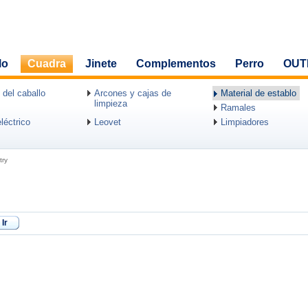
lo
Cuadra
Jinete
Complementos
Perro
OUT
 del caballo
Arcones y cajas de
Material de establo
limpieza
Ramales
léctrico
Leovet
Limpiadores
try
Ir