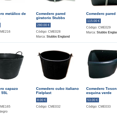
o metálico de
Comedero pared
Comedero pared
a
giratorio Stubbs
115.00 €
280.00 €
Código: CME029
CME216
Código: CME028
Marca:
Stubbs Engla
Marca:
Stubbs England
ro capazo
Comedero cubo italiano
Comedero Toson
o 55L
Fielplast
esquina verde
8.00 €
53.00 €
CME165
Código: CME032
Código: CME033
Negro