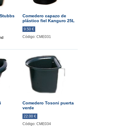
 Stubbs
Comedero capazo de
plástico fiel Kanguro 25L
9.50 €
Código: CME031
nd
i
Comedero Tosoni puerta
verde
22.00 €
Código: CME034