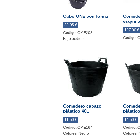
Cubo ONE con forma
Comeder
esquin
39.95 €
107.00 €
Código: CME208
Código: 
Bajo pedido
Comedero capazo
Comede
plástico 40L
plástic
11.50 €
14.50 €
Código: CME164
Código: 
Colores: Negro
Colores: 