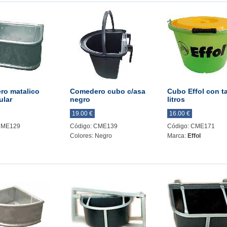
ro matalico
Comedero cubo c/asa
Cubo Effol con t
ular
negro
litros
19.00 €
16.00 €
CME129
Código: CME139
Código: CME171
Colores: Negro
Marca:
Effol