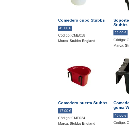
Comedero cubo Stubbs
Soporte
Stubbs
45.00 €
22.00 €
Código: CME018
Código: 
Marca:
Stubbs England
Marca:
St
Comedero puerta Stubbs
Comede
goma Wa
17.00 €
46.00 €
Código: CME024
Código: 
Marca:
Stubbs England