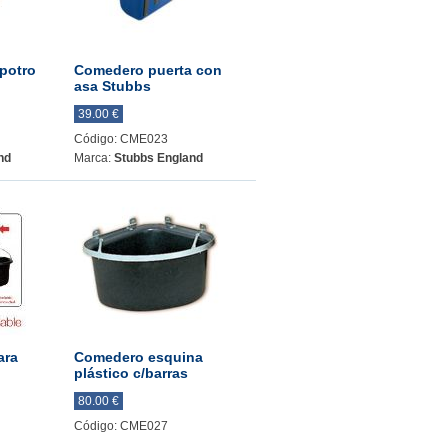
potro
Comedero puerta con
asa Stubbs
39.00 €
Código: CME023
nd
Marca:
Stubbs England
ara
Comedero esquina
plástico c/barras
80.00 €
Código: CME027