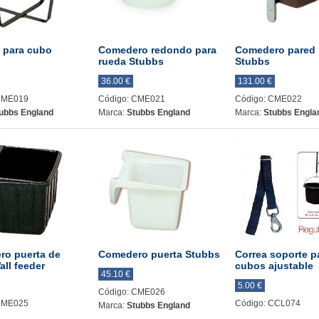
 para cubo
Comedero redondo para
Comedero pared 
rueda Stubbs
Stubbs
36.00 €
131.00 €
CME019
Código: CME021
Código: CME022
ubbs England
Marca:
Stubbs England
Marca:
Stubbs Engla
ro puerta de
Comedero puerta Stubbs
Correa soporte p
ll feeder
cubos ajustable
45.10 €
5.00 €
Código: CME026
CME025
Código: CCL074
Marca:
Stubbs England