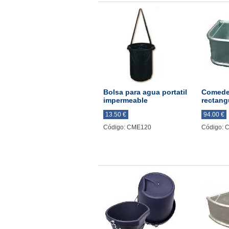
Bolsa para agua portatil
Comede
impermeable
rectang
13.50 €
94.00 €
Código: CME120
Código: 