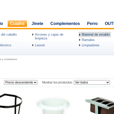
lo
Cuadra
Jinete
Complementos
Perro
OUT
 del caballo
Arcones y cajas de
Material de establo
limpieza
Ramales
léctrico
Leovet
Limpiadores
s y comederos
Mostrar los productos: