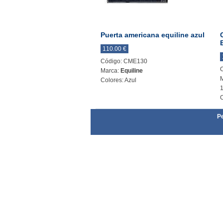
Puerta americana equiline azul
110.00 €
Código: CME130
Marca:
Equiline
Colores: Azul
C
Pe