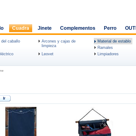
lo
Cuadra
Jinete
Complementos
Perro
OUT
 del caballo
Arcones y cajas de
Material de establo
limpieza
Ramales
léctrico
Leovet
Limpiadores
ine
Ir