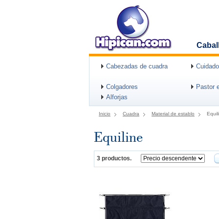
Cabal
Cabezadas de cuadra
Cuidado
Colgadores
Pastor e
Alforjas
Inicio
Cuadra
Material de establo
Equil
Equiline
3 productos.