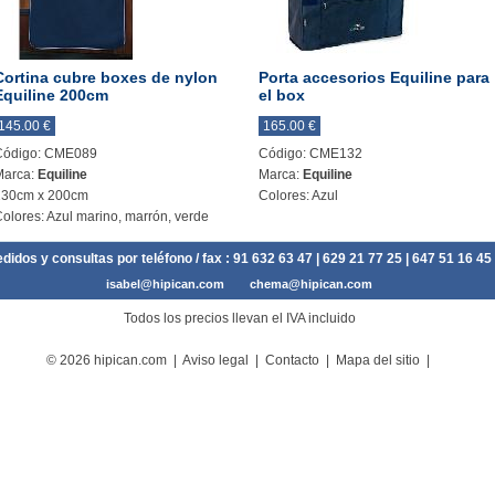
Cortina cubre boxes de nylon
Porta accesorios Equiline para
Equiline 200cm
el box
145.00 €
165.00 €
Código: CME089
Código: CME132
Marca:
Equiline
Marca:
Equiline
130cm x 200cm
Colores: Azul
olores: Azul marino, marrón, verde
didos y consultas por teléfono / fax :
91 632 63 47
| 629 21 77 25 | 647 51 16 45
isabel@hipican.com
chema@hipican.com
Todos los precios llevan el IVA incluido
© 2026 hipican.com |
Aviso legal
|
Contacto
|
Mapa del sitio
|