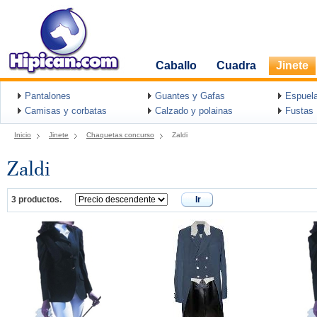
Caballo
Cuadra
Jinete
Pantalones
Guantes y Gafas
Espuel
Camisas y corbatas
Calzado y polainas
Fustas
Inicio
Jinete
Chaquetas concurso
Zaldi
Zaldi
3 productos.
Ir