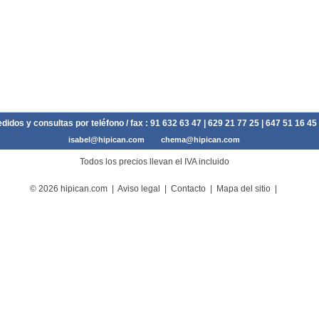
didos y consultas por teléfono / fax :
91 632 63 47
| 629 21 77 25 | 647 51 16 45
isabel@hipican.com
chema@hipican.com
Todos los precios llevan el IVA incluido
© 2026 hipican.com |
Aviso legal
|
Contacto
|
Mapa del sitio
|