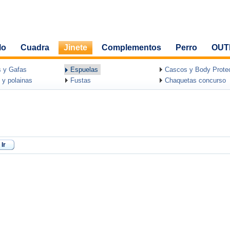
lo
Cuadra
Jinete
Complementos
Perro
OUT
 y Gafas
Espuelas
Cascos y Body Protec
 y polainas
Fustas
Chaquetas concurso
Ir