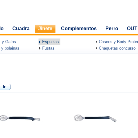
lo
Cuadra
Jinete
Complementos
Perro
OUT
 y Gafas
Espuelas
Cascos y Body Protec
 y polainas
Fustas
Chaquetas concurso
Ir