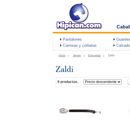
Cabal
Pantalones
Guantes
Camisas y corbatas
Calzado
Inicio
Jinete
Espuelas
Zaldi
Zaldi
9 productos.