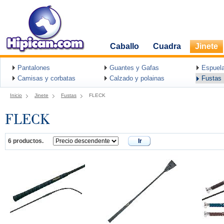
Caballo
Cuadra
Jinete
Pantalones
Guantes y Gafas
Espuel
Camisas y corbatas
Calzado y polainas
Fustas
Inicio
Jinete
Fustas
FLECK
FLECK
6 productos.
Ir