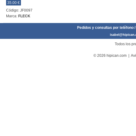
35.00 €
Código: JF0097
Marca:
FLECK
Pedidos y consultas por teléfono /
isabel@hipican
Todos los pre
© 2026 hipican.com |
Avi