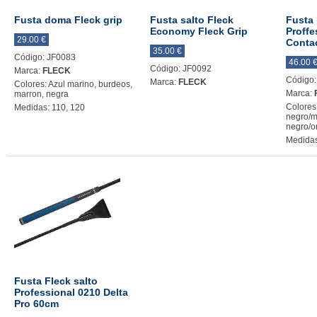
Fusta doma Fleck grip
Fusta salto Fleck
Fusta
Economy Fleck Grip
Proffe
29.00 €
Conta
35.00 €
Código: JF0083
46.00 
Código: JF0092
Marca:
FLECK
Código:
Marca:
FLECK
Colores: Azul marino, burdeos,
Marca:
marron, negra
Colores
Medidas: 110, 120
negro/m
negro/o
Medidas
Fusta Fleck salto
Professional 0210 Delta
Pro 60cm