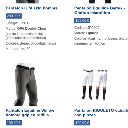
Pantalon GPA skin hombre
Pantalón Equiline Bartek -
Grafton microfibra
200.00 €
199.00 €
Código: JP0112
Código: JP0202
Marca:
GPA Double Clear
Marca:
Equiline
(Hasta fin de existencia)
(Consultar disponibilidad)
Colores: Azul marino, beige, blanc
Colores: Beige, chocolate, taupe
Medidas: 48, 52, 54
Medidas: 44, 52
Pantalón Equiline Willow
Pantalon RIGOLETO caball
hombre grip en rodilla
con pinzas
190.00 €
130.00 €