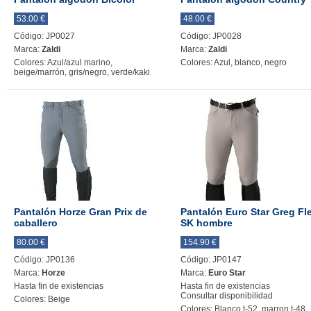
53.00 €
48.00 €
Código: JP0027
Código: JP0028
Marca:
Zaldi
Marca:
Zaldi
Colores: Azul/azul marino,
Colores: Azul, blanco, negro
beige/marrón, gris/negro, verde/kaki
Pantalón Horze Gran Prix de
Pantalón Euro Star Greg Fl
caballero
SK hombre
80.00 €
154.90 €
Código: JP0136
Código: JP0147
Marca:
Horze
Marca:
Euro Star
Hasta fin de existencias
Hasta fin de existencias
Consultar disponibilidad
Colores: Beige
Colores: Blanco t-52, marron t-48