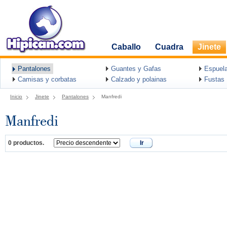
Caballo
Cuadra
Jinete
Pantalones
Guantes y Gafas
Espuel
Camisas y corbatas
Calzado y polainas
Fustas
Inicio
Jinete
Pantalones
Manfredi
Manfredi
0 productos.
Ir