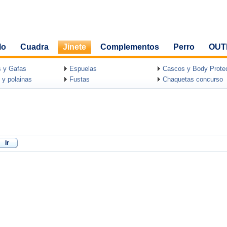
lo
Cuadra
Jinete
Complementos
Perro
OUT
 y Gafas
Espuelas
Cascos y Body Protec
 y polainas
Fustas
Chaquetas concurso
Ir