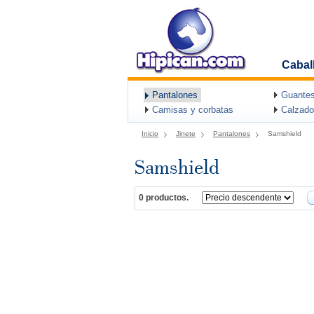
Cabal
Pantalones
Guantes
Camisas y corbatas
Calzado
Inicio
Jinete
Pantalones
Samshield
Samshield
0 productos.