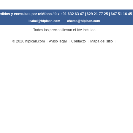
didos y consultas por teléfono / fax :
91 632 63 47
| 629 21 77 25 | 647 51 16 45
isabel@hipican.com
chema@hipican.com
Todos los precios llevan el IVA incluido
© 2026 hipican.com |
Aviso legal
|
Contacto
|
Mapa del sitio
|