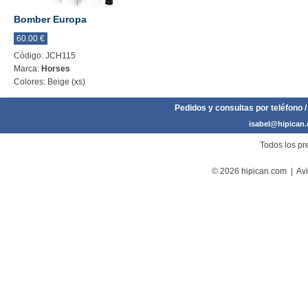
Bomber Europa
60.00 €
Código: JCH115
Marca:
Horses
Colores: Beige (xs)
Pedidos y consultas por teléfono /
isabel@hipican
Todos los pre
© 2026 hipican.com |
Avi