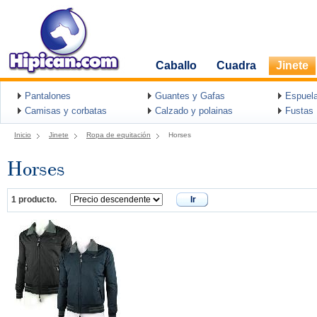
Caballo
Cuadra
Jinete
Pantalones
Guantes y Gafas
Espuel
Camisas y corbatas
Calzado y polainas
Fustas
Inicio
Jinete
Ropa de equitación
Horses
Horses
1 producto.
Ir