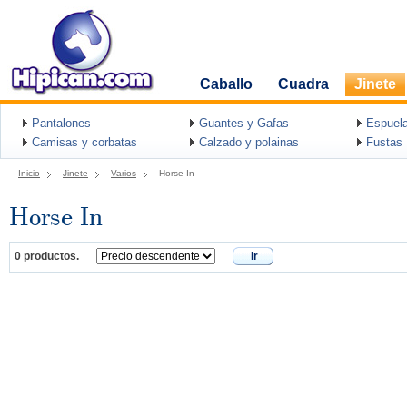
Caballo
Cuadra
Jinete
Pantalones
Guantes y Gafas
Espuel
Camisas y corbatas
Calzado y polainas
Fustas
Inicio
Jinete
Varios
Horse In
Horse In
0 productos.
Ir