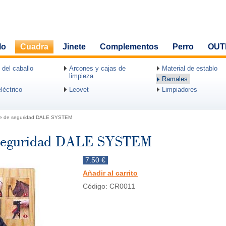
lo
Cuadra
Jinete
Complementos
Perro
OUT
 del caballo
Arcones y cajas de
Material de establo
limpieza
Ramales
léctrico
Leovet
Limpiadores
rre de seguridad DALE SYSTEM
e seguridad DALE SYSTEM
7.50 €
Añadir al carrito
Código: CR0011