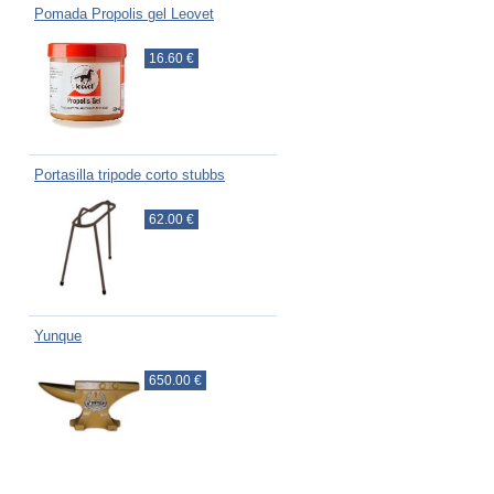
Pomada Propolis gel Leovet
16.60 €
Portasilla tripode corto stubbs
62.00 €
Yunque
650.00 €