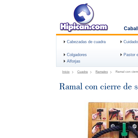
Cabal
Cabezadas de cuadra
Cuidado
Colgadores
Pastor e
Alforjas
Inicio
Cuadra
Ramales
Ramal con cie
Ramal con cierre d