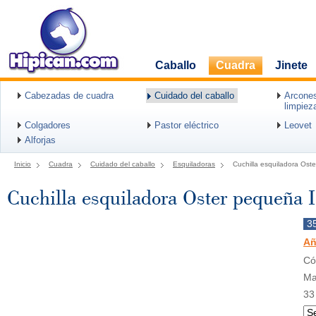
Caballo
Cuadra
Jinete
Cabezadas de cuadra
Cuidado del caballo
Arcones
limpiez
Colgadores
Pastor eléctrico
Leovet
Alforjas
Inicio
Cuadra
Cuidado del caballo
Esquiladoras
Cuchilla esquiladora Oste
Cuchilla esquiladora Oster pequeña I
3
Añ
Có
Ma
33